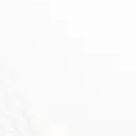
强中场的控球能力和提升边路进攻，来增加球队的进攻威
3、伤病情况及赛季中的不确定因素
伤病因素是任何赛季中都无法预见的重大变量，往往能够
问题影响了球队的整体表现，尤其是在关键球员缺席时，
度得到了一定的补充，但凯恩等新援是否能够在赛季中保
678体育平台
国际米兰上赛季的阵容深度较为雄厚，但仍然未能避免一
衡球队的赛季负担，避免出现过多的伤病，可能会成为他
米兰的整体实力无疑是顶级的。
AC米兰则面临着更为严峻的伤病考验。球队整体阵容较
持续竞争力值得担忧。如果球员频繁受伤，AC米兰的竞
那不勒斯则要注意核心球员的健康问题。尽管他们在上赛
几名关键球员的发挥。因此，如何保持球队核心的健康，
续保持上赛季竞争力的关键。