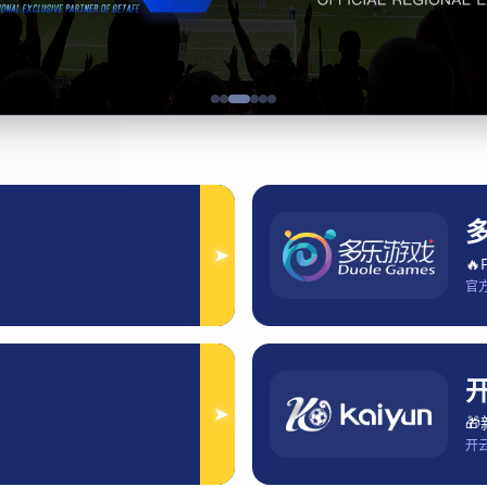
与球队分析：深度预测各
：深度预测各大强队争冠走势
冠走势
一轮的争冠之战。随着尤文图斯、国际米兰、AC米兰和那不勒
加扑朔迷离。本篇文章将从多个角度对意甲赛季进行前瞻分析，
教练战术革新、伤病情况以及球队的整体状态四个方面进行详细