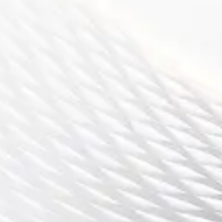
4、整体状态及球队气氛的影响
每支球队的整体状态，往往直接反映了球队的士气和士气
尤文图斯和国际米兰在新赛季开局阶段需要尽快找到状态
连胜，增强球队的信心，那么他们在后期的比赛中将更加
AC米兰在新赛季的状态保持问题同样重要。过去几个赛
利能够及时调整球队的状态，让球员们始终保持高昂的斗
那不勒斯的整体状态则与球员的健康和球队的气氛密切相
中的气势将会非常强劲，尤其是在主场比赛时，球队的士
2025-09-26 18:08:40
288