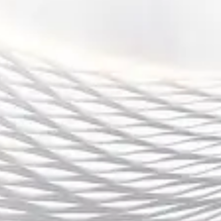
2025-10-12 19:29:27
322
英雄联盟职业联赛最强战队排名分析及其背后
的实力因素揭秘
2025-10-11 19:20:38
世俱杯半决赛时间公布 各大豪门争夺决赛资格
激战正酣