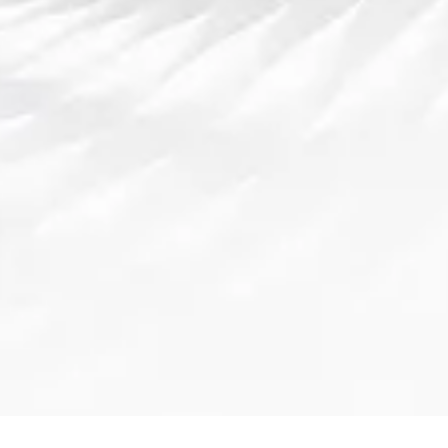
最新发布
足球香蕉球弧线形成原理与实战技巧解析带你掌
握精准弧线射门秘诀
2026-07-23 19:01:09
足球支点中锋在现代战术体系中的进攻枢纽与牵
制作用解析探讨与思考
2026-07-22 20:37:01
足坛历史最佳阵容评选引发争议巨星排名与传奇