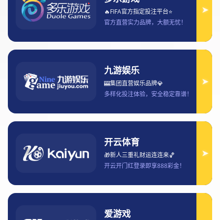
明白了，我会按照你的要求生成一篇完整的文章，包含摘要、四个
方面的小标题及详细自然段阐述，并在结尾进行总结归纳，整体字
数控制在约3000字。下面是文章示例：
---
文章摘要：随着全球体育娱乐产业的不断发展，数字化、互动化和
个性化已成为行业升级的核心方向。聚焦KS体育打造全球领先体育
娱乐互动新生态平台，旨在通过创新技术、用户体验优化、商业模
式升级和国际化战略，全面重塑体育娱乐生态体系。本文章将从四
个方面系统阐述KS体育的发展战略与用户体验升级路径：第一，通
过技术创新和数据驱动提升平台智能化与互动性；第二，优化用户
体验设计，打造沉浸式和个性化的娱乐服务；第三，构建多元化商
业模式，实现内容、社群和赛事的融合价值；第四，推进全球化布
局，建立跨区域运营与品牌影响力。本文通过深入分析每个方面的
战略路径和实践措施，展现KS体育在全球体育娱乐领域的领先潜力
和发展愿景，为行业发展提供借鉴与参考。
1、技术创新驱动平台升级