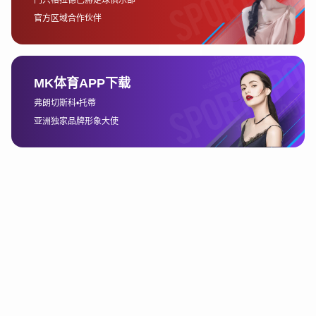
精准的营销触点。社群的活跃度直接推动了平台的商业价值增长。
内容与商业的融合也是平台模式创新的亮点。通过深度定制赛事内
容、互动活动和虚拟体验，KS体育不仅丰富了用户娱乐形式，还为
广告商和合作伙伴提供了高效的品牌曝光和用户转化渠道，实现内
容价值和商业价值的双赢。
4、全球化战略布局
在全球化战略方面，KS体育通过区域市场调研、跨国合作和本地化
运营，积极拓展国际影响力。不同地区的体育文化、赛事习惯和用
户偏好被纳入平台战略考量，以确保产品和服务符合本地用户的需
求。
跨区域运营能力是KS体育全球化战略的核心支撑。通过建立全球化
的服务器架构、智能分发网络和多语言服务系统，平台能够为全球
用户提供稳定、高速的访问体验，同时满足不同文化背景用户的内
容偏好。
品牌国际化也是战略布局的重要内容。通过与国际体育赛事、明星
选手和知名俱乐部合作，KS体育不断提升品牌知名度和美誉度。同