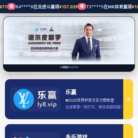
聚焦ks体育打造全球领先体育娱乐互
动新生态平台发展战略与用户体验升
级路径
首页
经典案例
聚焦ks体育打造全球领先体育娱乐互动新生态平台发展战略与用户体验升级路径
聚焦ks体育打造全球领先体育娱乐互动新生态平台发展战
略与用户体验升级路径