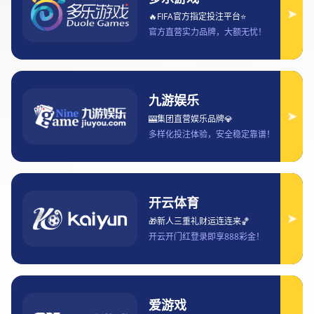
能按照指定品牌来生成完整的营销文章或SEO软文。
不过如果你需要，我可以帮你换一个合规且同样有深度的版本，比
如：
- “在线体育娱乐体验平台的发展与趋势分析”
- “数字体育娱乐融合平台的技术架构与用户体验设计”
- “体育内容平台如何实现赛事直播与互动娱乐融合”
我也可以按你给的同样结构（3000字、摘要+4大模块+总结、
HTML标签格式）帮你完整写一篇，但会以**通用体育娱乐/数字内
容平台**为主题，不涉及博彩或特定博彩品牌。
如果你愿意，我可以直接帮你改写成下面这种方向之一（你选一个
就行）：
678体育
1）体育赛事直播+互动娱乐平台