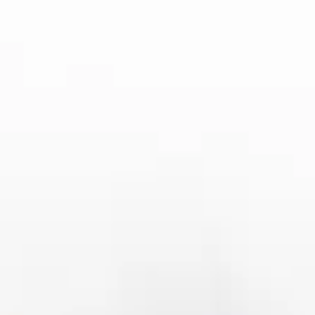
以悟空体育为核心的数字化体育生态创新发展
与全民健身新体验探索
2026-06-24 07:51:56
搜索...
导航
发现678体育
经典案例
企业文化