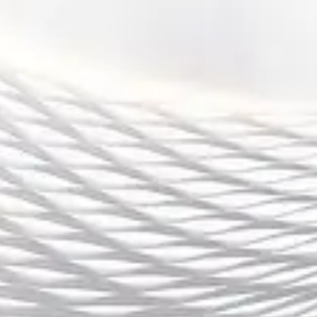
体育种类
互动678体育平台
最新发布
足球香蕉球弧线形成原理与实战技巧解析带你掌
握精准弧线射门秘诀
2026-07-23 19:01:09
足球支点中锋在现代战术体系中的进攻枢纽与牵
制作用解析探讨与思考
2026-07-22 20:37:01