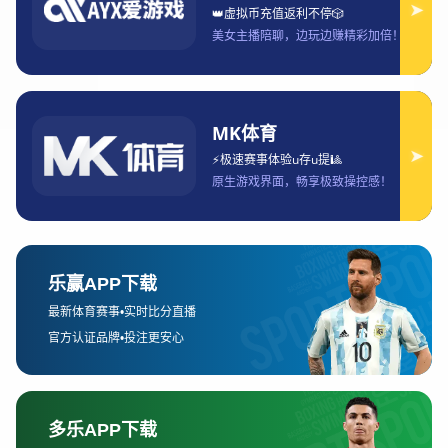
2）数字体育内容生态平台
3）沉浸式体育娱乐体验系统（含AI/VR等）