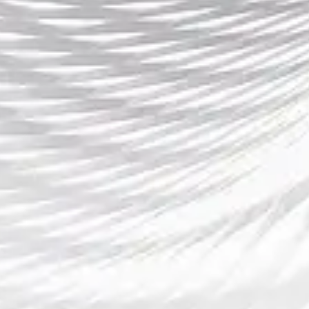
足坛历史最佳阵容评选引发争议巨星排名与传奇
球员入选解析探秘
2026-07-21 19:01:22
最新发布
足球香蕉球弧线形成原理与实战技巧解析带你掌握
精准弧线射门秘诀
2026-07-23 19:01:09
足球支点中锋在现代战术体系中的进攻枢纽与牵制
作用解析探讨与思考