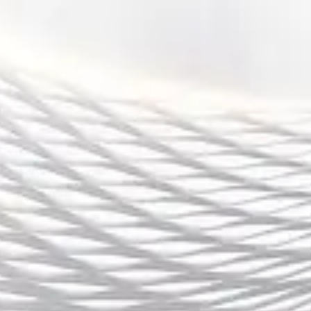
海博体育引领全民健身新时代打造专业运动体
验平台
2026-07-04 01:06:53