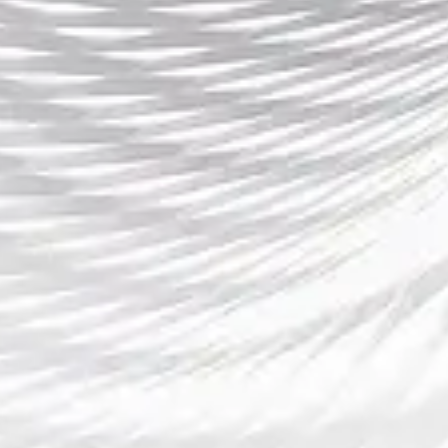
世界杯预选赛手机端夺冠赔率最新分析各队争
冠走势前瞻全景解读与预测
2026-07-04 08:57:15
搜索...