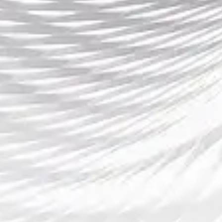
开云体育引领全球运动潮流打造全新健
康生活方式体验
2026-05-12 08:20:15