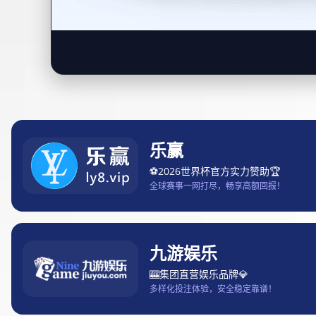
亚娱体育全方
首页
企业文化
亚娱体育全方位解析未来
亚娱体育全方位解析未来赛事趋势与体育产业发
明白了，我将按照你的要求撰写一篇完整的文章，包括30
段）、以及两段总结，格式严格按照你提供的 HTML 