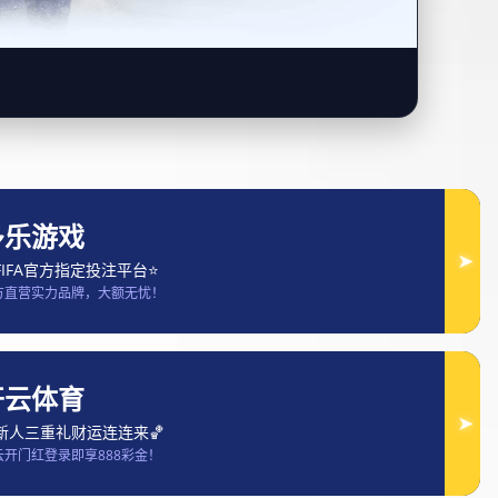
康生活方式体验
搜索...