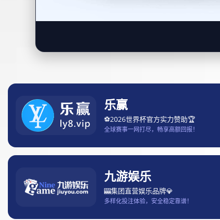
开云体育引领
首页
企业文化
开云体育引领全球运动潮
开云体育引领全球运动潮流打造全新健康生活方
好的，我会严格按照你的要求来撰写这篇文章，保持字数
化。以下是完整的示例文章：