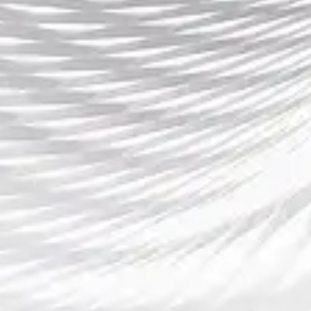
浩瀚体育引领全民健身潮流打造多元化
运动新体验
2026-05-14 07:46:27