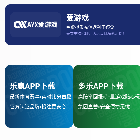
---
随着全球健康意识的不断提升，运动已成为现代生活中不
野，引领了全新的运动潮流，为人们打造出健康、活力与
如何通过创新产品、科技赋能、社群运营以及跨界合作，
质运动装备和个性化产品满足不同用户的运动需求，为运
运动数据的智能化管理，帮助用户科学规划运动计划。第
让运动成为生活中不可缺少的乐趣。最后，开云体育通过
品牌文化和全球影响力。整体来看，开云体育不仅推动了
1、创新产品引领潮流
开云体育深知产品是引领运动潮流的核心，因此在产品设
运动配件，都以科学研究和用户需求为导向，确保每一件
在材料选择上，开云体育注重环保与科技的结合，采用轻
时尚感和专业性能。这种创新理念，使消费者在运动过程