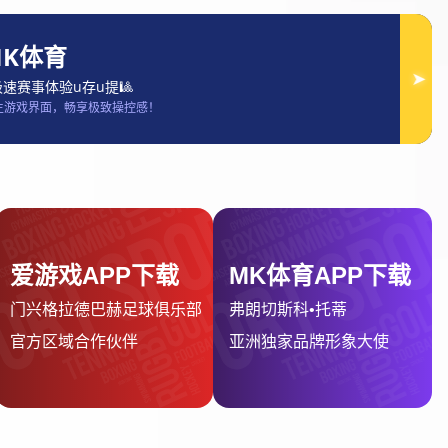
导航
发现678体育
经典案例
企业文化
体育种类
互动678体育平台
最新发布
足球香蕉球弧线形成原理与实战技巧
解析带你掌握精准弧线射门秘诀