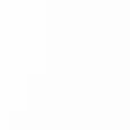
2026-07-23 19:01:09
足球支点中锋在现代战术体系中的进
攻枢纽与牵制作用解析探讨与思考
2026-07-22 20:37:01
足坛历史最佳阵容评选引发争议巨星
排名与传奇球员入选解析探秘
2026-07-21 19:01:22