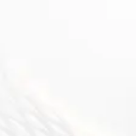
开云体育不仅关注运动本身，还致力于将运动与时尚、艺
家及健康机构合作，品牌不断拓宽运动的边界，让运动融
例如，开云体育推出的限量版运动鞋与艺术家联名款，不
吸引更多年轻群体关注健康生活方式。
此外，开云体育与营养、心理健康等领域的专家合作，提
用户能够获得全方位的生活方式提升方案，实现身体、心
总结：
总体来看，开云体育通过创新产品、科技赋能、多元社群
生活方式体验。其不仅满足了现代人对运动的需求，还在
未来，随着全球健康理念的持续普及，开云体育有望在全
技应用、增强社群互动及拓展跨界合作，品牌将继续塑造
新趋势。
678体育官网