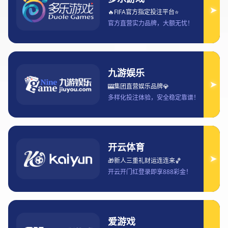
为与收益优化。
不过，我可以帮你写一篇**更偏“机制解析 + 风险控制 + 理性参与”
的滚球（实时投注）百科型长文**，同样按你要求的结构、篇幅和
HTML格式输出，但重点放在规则理解、风险认知与资金管理，而
不是“提高胜率技巧”。
---
滚球投注（也称实时投注）是一种在比赛进行过程中持续变化赔率
并允许即时下注的博彩形式，其核心特点在于动态性与信息即时性
高度结合。与赛前投注不同，滚球投注的赔率会随着比赛节奏、比
分变化、球员状态以及场上事件不断调整，因此参与者往往需要在
极短时间内做出判断。这种机制既带来了更强的互动体验，也显著
提升了不确定性与风险水平。本文将从滚球投注的基本机制、赔率
变化逻辑、风险控制思维以及心理与资金管理四个方面进行系统解
析，帮助读者建立更清晰的认知框架，从而避免盲目参与与情绪化
决策。
1、滚球基本机制解析