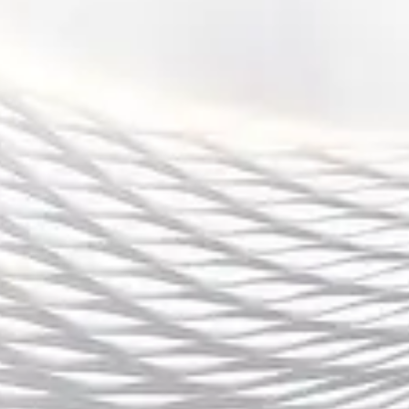
2026-07-06 05:19:05
48