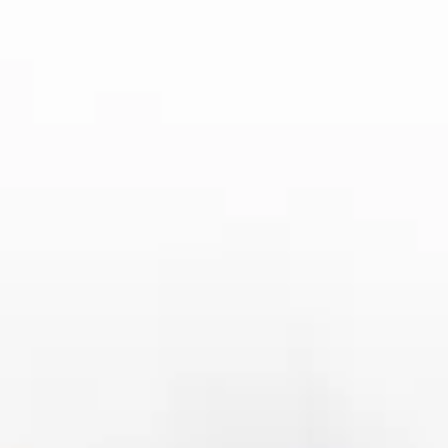
未来，随着监管体系完善与技术能力提升，电竞相关衍生经济将更
趋规范化与多元化发展。如何在创新与合规之间建立稳定结构，将
成为行业持续健康发展的关键命题，同时也将决定其在全球数字娱
乐生态中的长期地位。