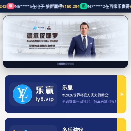
电竞投注热潮下的策略分析与风险控
制新思路探索及行业发展趋势研究
首页
企业文化
电竞投注热潮下的策略分析与风险控制新思路探索及行业发展趋势研究
电竞投注热潮下的策略分析与风险控制新思路探索及行业
发展趋势研究
随着电子竞技产业的高速发展，围绕赛事观赏、内容消费与衍生经
济形成的生态不断扩展，其中“电竞投注热潮”成为全球数字娱乐与