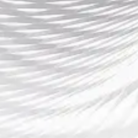
滚球投注技巧全解析助你提升实时投注胜率与
风险控制策略指南大全
2026-07-05 13:13:15