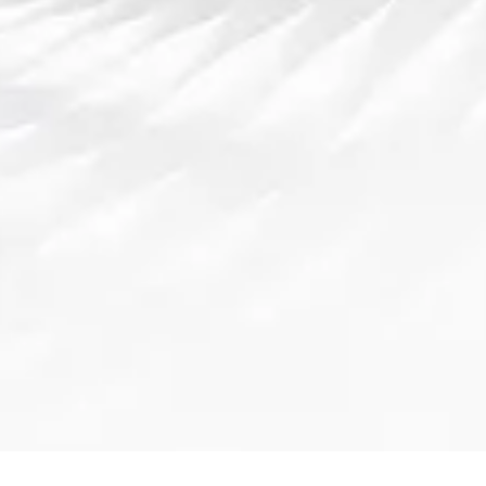
美加墨世界杯今日大小球赛前分析热门走势与
进球预测解读推荐参考
2026-07-06 07:18:20
搜索...
导航
发现678体育
经典案例
企业文化
体育种类